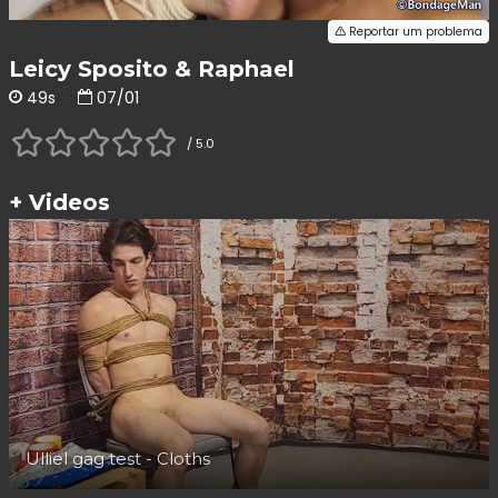
Reportar um problema
Leicy Sposito & Raphael
49s
07/01
/ 5.0
+ Videos
Ulliel gag test - Cloths