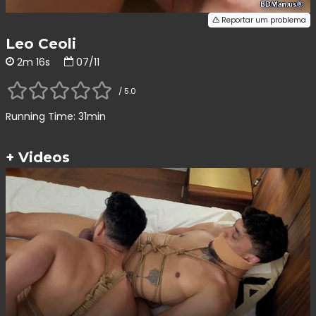
Reportar um problema
Leo Ceoli
2m 16s
07/11
/ 5.0
Running Time: 31min
+ Videos